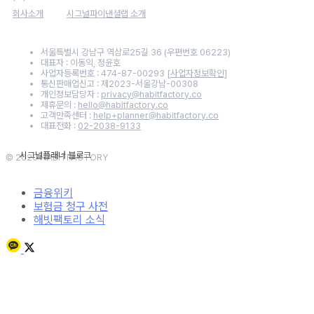
회사소개
시그널파이낸셜랩 소개
서울특별시 강남구 역삼로25길 36 (우편번호 06223)
대표자 : 이동익, 정윤호
사업자등록번호 : 474-87-00293
[사업자정보확인]
통신판매업신고 : 제2023-서울강남-00308
개인정보담당자 :
privacy@habitfactory.co
제휴문의 :
hello@habitfactory.co
고객만족센터 :
help+planner@habitfactory.co
대표전화 :
02-2038-9133
© 2020 HABITFACTORY
금융위키
보험금 청구 사전
해빗팩토리 소식