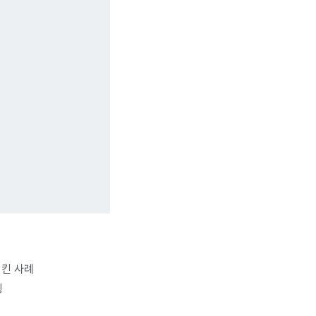
시킨 사례
링