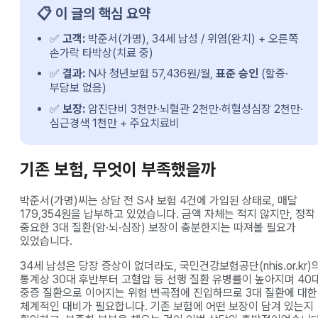
📋 이 글의 핵심 요약
✅
고객:
박준서(가명), 34세 남성 / 위염(완치) + 오른쪽
손가락 타박상(치료 중)
✅
결과:
N사 청년보험 57,436원/월,
표준 승인
(할증·
부담보 없음)
✅
보장:
암진단비 3천만·뇌혈관 2천만·허혈성심장 2천만·
심근경색 1천만 + 주요치료비
기존 보험, 무엇이 부족했을까
박준서(가명)씨는 상담 전 S사 보험 4건에 가입된 상태로, 매달
179,354원을 납부하고 있었습니다. 금액 자체는 적지 않지만, 정작
중요한 3대 질환(암·뇌·심장) 보장이 충분한지는 따져볼 필요가
있었습니다.
34세 남성은 당장 증상이 없더라도, 국민건강보험공단(nhis.or.kr)
통계상 30대 후반부터 고혈압 등 선행 질환 유병률이 높아지며 40
중증 질환으로 이어지는 위험 변곡점에 진입하므로 3대 질환에 대한
체계적인 대비가 필요합니다. 기존 보험에 어떤 보장이 담겨 있는지