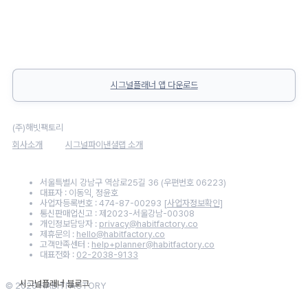
시그널플래너 앱 다운로드
(주)해빗팩토리
회사소개
시그널파이낸셜랩 소개
서울특별시 강남구 역삼로25길 36 (우편번호 06223)
대표자 : 이동익, 정윤호
사업자등록번호 : 474-87-00293
[사업자정보확인]
통신판매업신고 : 제2023-서울강남-00308
개인정보담당자 :
privacy@habitfactory.co
제휴문의 :
hello@habitfactory.co
고객만족센터 :
help+planner@habitfactory.co
대표전화 :
02-2038-9133
© 2020 HABITFACTORY