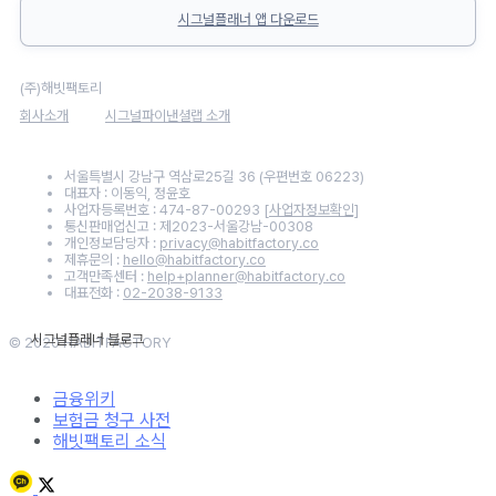
시그널플래너 앱 다운로드
(주)해빗팩토리
회사소개
시그널파이낸셜랩 소개
서울특별시 강남구 역삼로25길 36 (우편번호 06223)
대표자 : 이동익, 정윤호
사업자등록번호 : 474-87-00293
[사업자정보확인]
통신판매업신고 : 제2023-서울강남-00308
개인정보담당자 :
privacy@habitfactory.co
제휴문의 :
hello@habitfactory.co
고객만족센터 :
help+planner@habitfactory.co
대표전화 :
02-2038-9133
© 2020 HABITFACTORY
금융위키
보험금 청구 사전
해빗팩토리 소식