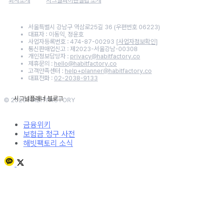
회사소개
시그널파이낸셜랩 소개
서울특별시 강남구 역삼로25길 36 (우편번호 06223)
대표자 : 이동익, 정윤호
사업자등록번호 : 474-87-00293
[사업자정보확인]
통신판매업신고 : 제2023-서울강남-00308
개인정보담당자 :
privacy@habitfactory.co
제휴문의 :
hello@habitfactory.co
고객만족센터 :
help+planner@habitfactory.co
대표전화 :
02-2038-9133
© 2020 HABITFACTORY
금융위키
보험금 청구 사전
해빗팩토리 소식