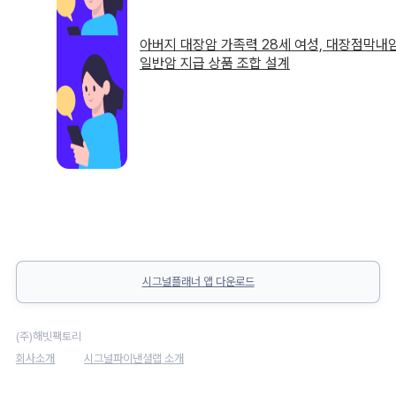
아버지 대장암 가족력 28세 여성, 대장점막내
일반암 지급 상품 조합 설계
시그널플래너 앱 다운로드
(주)해빗팩토리
회사소개
시그널파이낸셜랩 소개