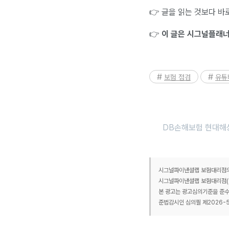
👉 글을 읽는 것보다 바
👉
이 글은 시그널플래너 
보험 점검
유튜
DB손해보험 현대해상
시그널파이낸셜랩 보험대리점의 
시그널파이낸셜랩 보험대리점(협회
본 광고는 광고심의기준을 준수
준법감시인 심의필 제2026-556호