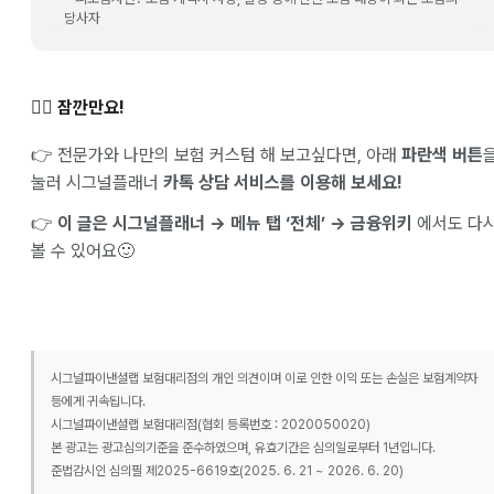
당사자
✋🏻 잠깐만요!
👉 전문가와 나만의 보험 커스텀 해 보고싶다면, 아래
파란색 버튼
눌러 시그널플래너
카톡 상담 서비스를 이용해 보세요!
👉
이 글은 시그널플래너 → 메뉴 탭 ‘전체’ → 금융위키
에서도 다
볼 수 있어요🙂
시그널파이낸셜랩 보험대리점의 개인 의견이며 이로 인한 이익 또는 손실은 보험계약자
등에게 귀속됩니다.
시그널파이낸셜랩 보험대리점(협회 등록번호 : 2020050020)
본 광고는 광고심의기준을 준수하였으며, 유효기간은 심의일로부터 1년입니다.
준법감시인 심의필 제2025-6619호(2025. 6. 21 ~ 2026. 6. 20)