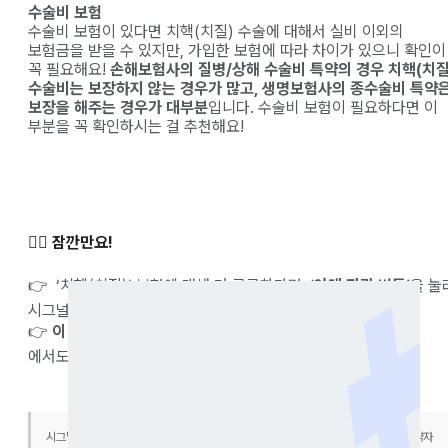
수술비 보험
수술비 보험이 있다면 치핵(치질) 수술에 대해서 실비 이외의
보험금을 받을 수 있지만, 가입한 보험에 따라 차이가 있으니 확인이
꼭 필요해요!
손해보험사의 질병/상해 수술비 특약의 경우 치핵(치질
수술비는 보장하지 않는 경우가 많고, 생명보험사의 종수술비 특약
보장을 해주는 경우가 대부분
입니다. 수술비 보험이 필요하다면 이
부분을 꼭 확인하시는 걸 추천해요!
✋🏻 잠깐만요!
👉 ‘치핵(치질)’ 보험에 대해 더 궁금하다면,
‘아래 파란 버튼’
을 눌
시그널플래너
카톡 상담 서비스를 이용해 보세요!
👉
이 글은 시그널플래너 → 메뉴 탭 ‘전체’ → 보험금 청구사전
에서도 다시 볼 수 있어요😊
시그널파이낸셜랩 보험대리점의 개인 의견이며 이로 인한 이익 또는 손실은 보험계약자