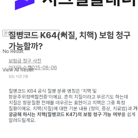
질병코드 K64(치질, 치핵) 보험 청구
가능할까?
No Result
보험금 청구 사전
2025-08-06
View All Result
읽는 시간 2분
질병코드 K64 공식 질병 분류 명칭은 ‘치핵 및
항문주위정맥혈전증’이에요. 흔히 치질이라고 부르기도 하는데
치질은 항문질환 전체를 아우르는 표현이고 치핵은 그중 특정
질황이에요. 치핵(치질)에 대한 기본 내용 (정의, 증상, 치료법)과
가
궁금해 하시는 치핵(질병코드 K47)의 보험 청구 가능 여부
를 쉽게
알려드릴게요.