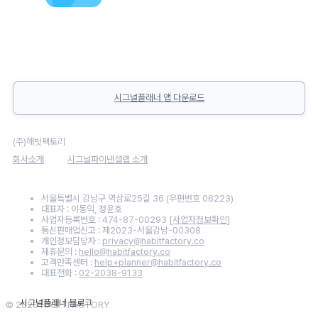
시그널플래너 앱 다운로드
(주)해빗팩토리
회사소개
시그널파이낸셜랩 소개
서울특별시 강남구 역삼로25길 36 (우편번호 06223)
대표자 : 이동익, 정윤호
사업자등록번호 : 474-87-00293
[사업자정보확인]
통신판매업신고 : 제2023-서울강남-00308
개인정보담당자 :
privacy@habitfactory.co
제휴문의 :
hello@habitfactory.co
고객만족센터 :
help+planner@habitfactory.co
대표전화 :
02-2038-9133
© 2020 HABITFACTORY