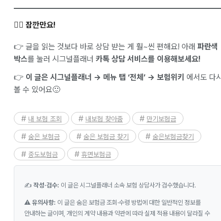
✋🏻 잠깐만요!
👉 글을 읽는 것보다 바로 상담 받는 게 훨~씬 편해요! 아래
파란색
박스
를 눌러 시그널플래너
카톡 상담 서비스를 이용해보세요!
👉
이 글은 시그널플래너 → 메뉴 탭 ‘전체’ → 보험위키
에서도 다
볼 수 있어요🙂
내 보험 조회
내보험 찾아줌
만기보험금
숨은 보험금
숨은 보험금 찾기
숨은보험금찾기
중도보험금
휴면보험금
✍️
작성·검수:
이 글은 시그널플래너 소속 보험 상담사가 검수했습니다.
⚠️
유의사항:
이 글은 숨은 보험금 조회·수령 방법에 대한 일반적인 정보를
안내하는 글이며, 개인의 계약 내용과 약관에 따라 실제 적용 내용이 달라질 수