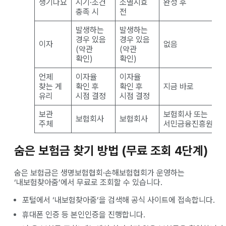
생기나요
시기·조건
소멸시효
완성 후
충족 시
전
발생하는
발생하는
경우 있음
경우 있음
이자
없음
(약관
(약관
확인)
확인)
언제
이자율
이자율
찾는 게
확인 후
확인 후
지금 바로
유리
시점 결정
시점 결정
보관
보험회사 또는
보험회사
보험회사
주체
서민금융진흥원
숨은 보험금 찾기 방법 (무료 조회 4단계)
숨은 보험금은 생명보험협회·손해보험협회가 운영하는
‘내보험찾아줌’에서 무료로 조회할 수 있습니다.
포털에서 ‘내보험찾아줌’을 검색해 공식 사이트에 접속합니다.
휴대폰 인증 등 본인인증을 진행합니다.