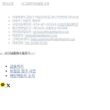
회사소개
시그널파이낸셜랩 소개
서울특별시 강남구 역삼로25길 36 (우편번호 06223)
대표자 : 이동익, 정윤호
사업자등록번호 : 474-87-00293
[사업자정보확인]
통신판매업신고 : 제2023-서울강남-00308
개인정보담당자 :
privacy@habitfactory.co
제휴문의 :
hello@habitfactory.co
고객만족센터 :
help+planner@habitfactory.co
대표전화 :
02-2038-9133
© 2020 HABITFACTORY
금융위키
보험금 청구 사전
해빗팩토리 소식