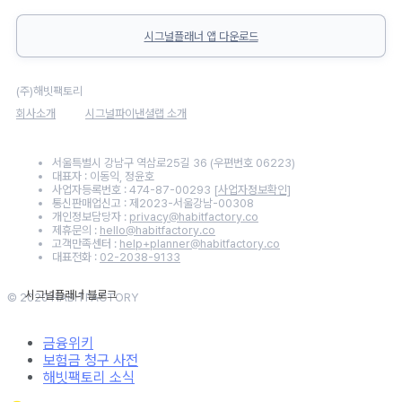
시그널플래너 앱 다운로드
(주)해빗팩토리
회사소개
시그널파이낸셜랩 소개
서울특별시 강남구 역삼로25길 36 (우편번호 06223)
대표자 : 이동익, 정윤호
사업자등록번호 : 474-87-00293
[사업자정보확인]
통신판매업신고 : 제2023-서울강남-00308
개인정보담당자 :
privacy@habitfactory.co
제휴문의 :
hello@habitfactory.co
고객만족센터 :
help+planner@habitfactory.co
대표전화 :
02-2038-9133
© 2020 HABITFACTORY
금융위키
보험금 청구 사전
해빗팩토리 소식