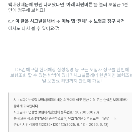
백내장때문에 병원 다녀왔다면
‘아래 파란버튼’
을 눌러 보험금 1분
만에 청구해 보세요!
👉
이 글은 시그널플래너 → 메뉴 탭 ‘전체’ → 보험금 청구 사전
에서도 다시 볼 수 있어요🙂
DB손해보험 현대해상 삼성생명 등 모든 보험사 정보를 한번에
보험조회 할 수 있는 방법이 있다? 시그널플래너 한번이면 보험조
및 보험료 확인까지 한번에 가능!
시그널파이낸셜랩 보험대리점의 개인 의견이며 이로 인한 이익 또는 손실은 보험계약자
등에게 귀속됩니다.
시그널파이낸셜랩 보험대리점(협회 등록번호 : 2020050020)
본 광고는 광고심의기준을 준수하였으며, 유효기간은 심의일로부터 1년입니다.
준법감시인 심의필 제2025-12041호(2025. 6. 13 ~ 2026. 6. 12)