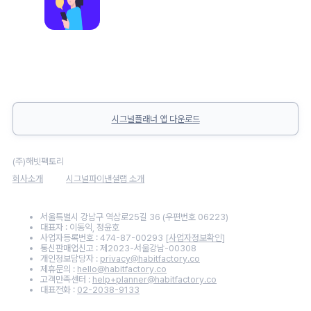
시그널플래너 앱 다운로드
(주)해빗팩토리
회사소개
시그널파이낸셜랩 소개
서울특별시 강남구 역삼로25길 36 (우편번호 06223)
대표자 : 이동익, 정윤호
사업자등록번호 : 474-87-00293
[사업자정보확인]
통신판매업신고 : 제2023-서울강남-00308
개인정보담당자 :
privacy@habitfactory.co
제휴문의 :
hello@habitfactory.co
고객만족센터 :
help+planner@habitfactory.co
대표전화 :
02-2038-9133