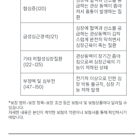
심장에 혈액과 산소를 공
급하는 관상 동맥이 좁아
협심증(I20)
져서 흉통이 발생하는 질
환
심장에 혈액과 산소를 공
급하는 관상동멕이 갑작
급성심근경색(I21)
스럽게 완전히 막히면서
심장근육이 죽는 질환
관상동맥이 장기간 좁아
기타 허혈성심장질환
짐으로써 심장근육의 기
(I22~I25)
능이 저하된 상태
전기적 이상으로 인한 심
부정맥 및 심부전
장 박동 불규칙, 심장 기
(I47~I50)
능 저하 발생
*보장 범위•보장 항목•보장 조건 등은 보험사 및 보험상품마다 달라질 수
있습니다.
자세한 내용은 본인이 계약한 보험의 약관이나 보험사를 통해 확인하시기
바랍니다.