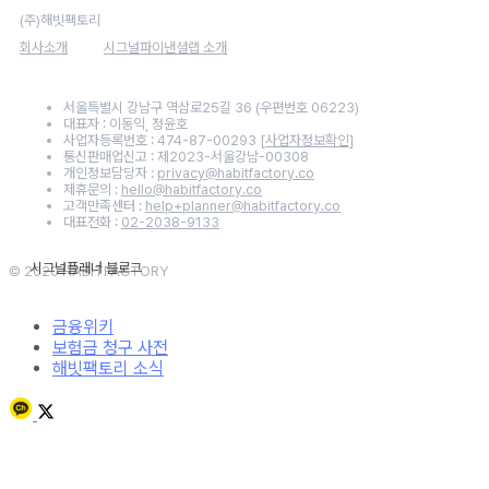
(주)해빗팩토리
회사소개
시그널파이낸셜랩 소개
서울특별시 강남구 역삼로25길 36 (우편번호 06223)
대표자 : 이동익, 정윤호
사업자등록번호 : 474-87-00293
[사업자정보확인]
통신판매업신고 : 제2023-서울강남-00308
개인정보담당자 :
privacy@habitfactory.co
제휴문의 :
hello@habitfactory.co
고객만족센터 :
help+planner@habitfactory.co
대표전화 :
02-2038-9133
© 2020 HABITFACTORY
금융위키
보험금 청구 사전
해빗팩토리 소식