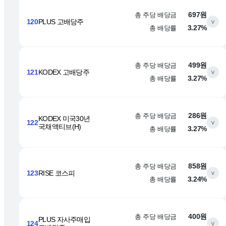
총 주당 배당금
697원
120
PLUS 고배당주
∨
총 배당률
3.27%
총 주당 배당금
499원
121
KODEX 고배당주
∨
총 배당률
3.27%
총 주당 배당금
286원
KODEX 미국30년
122
∨
국채액티브(H)
총 배당률
3.27%
총 주당 배당금
858원
123
RISE 코스피
∨
총 배당률
3.24%
총 주당 배당금
400원
PLUS 자사주매입
124
∨