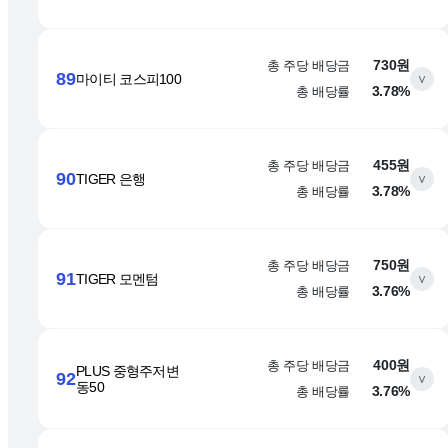
총 주당 배당금
730원
89
마이티 코스피100
∨
총 배당률
3.78%
총 주당 배당금
455원
90
TIGER 은행
∨
총 배당률
3.78%
총 주당 배당금
750원
91
TIGER 모멘텀
∨
총 배당률
3.76%
총 주당 배당금
400원
PLUS 중형주저변
92
∨
동50
총 배당률
3.76%