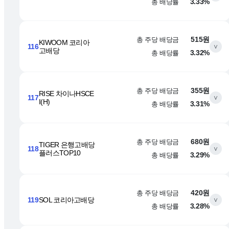
총 배당률
3.33%
총 주당 배당금
515원
KIWOOM 코리아
116
∨
고배당
총 배당률
3.32%
총 주당 배당금
355원
RISE 차이나HSCE
117
∨
I(H)
총 배당률
3.31%
총 주당 배당금
680원
TIGER 은행고배당
118
∨
플러스TOP10
총 배당률
3.29%
총 주당 배당금
420원
119
SOL 코리아고배당
∨
총 배당률
3.28%