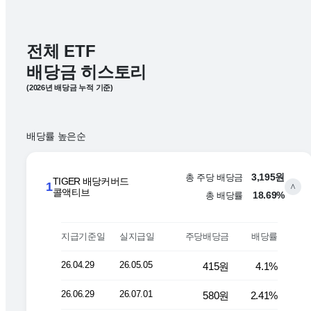
전체 ETF
배당금 히스토리
(2026년 배당금 누적 기준)
배당률 높은순
총 주당 배당금
3,195원
TIGER 배당커버드
1
∨
콜액티브
총 배당률
18.69%
지급기준일
실지급일
주당배당금
배당률
TIGER 배당커버드콜액티브 배당 히스토리
26.04.29
26.05.05
415원
4.1%
26.06.29
26.07.01
580원
2.41%