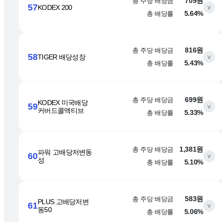
총 주당 배당금
709원
57
KODEX 200
∨
총 배당률
5.64%
총 주당 배당금
816원
58
TIGER 배당성장
∨
총 배당률
5.43%
총 주당 배당금
699원
KODEX 미국배당
59
∨
커버드콜액티브
총 배당률
5.33%
총 주당 배당금
1,381원
파워 고배당저변동
60
∨
성
총 배당률
5.10%
총 주당 배당금
583원
PLUS 고배당저변
61
∨
동50
총 배당률
5.06%