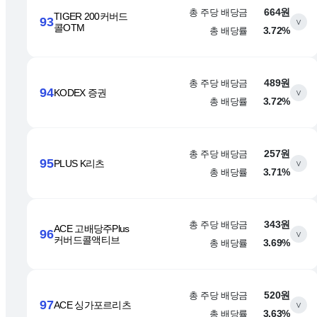
총 주당 배당금
664원
TIGER 200커버드
93
∨
콜OTM
총 배당률
3.72%
총 주당 배당금
489원
94
KODEX 증권
∨
총 배당률
3.72%
총 주당 배당금
257원
95
PLUS K리츠
∨
총 배당률
3.71%
총 주당 배당금
343원
ACE 고배당주Plus
96
∨
커버드콜액티브
총 배당률
3.69%
총 주당 배당금
520원
97
ACE 싱가포르리츠
∨
총 배당률
3.63%