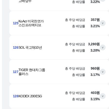
고배당주
총 배당률
3.22%
총 주당 배당금
357원
KoAct 미국천연가
125
∨
스인프라액티브
총 배당률
3.21%
총 주당 배당금
3,280원
126
SOL 국고채10년
∨
총 배당률
3.20%
총 주당 배당금
960원
TIGER 현대차그룹
127
∨
플러스
총 배당률
3.17%
총 주당 배당금
403원
128
KODEX 200ESG
∨
총 배당률
3.15%