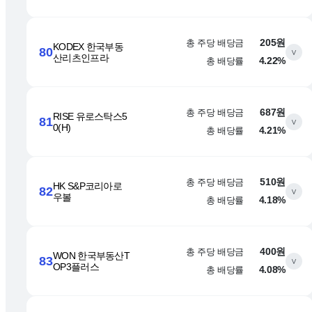
총 주당 배당금
205원
KODEX 한국부동
80
∨
산리츠인프라
총 배당률
4.22%
총 주당 배당금
687원
RISE 유로스탁스5
81
∨
0(H)
총 배당률
4.21%
총 주당 배당금
510원
HK S&P코리아로
82
∨
우볼
총 배당률
4.18%
총 주당 배당금
400원
WON 한국부동산T
83
∨
OP3플러스
총 배당률
4.08%