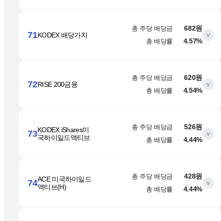
총 주당 배당금
682원
71
KODEX 배당가치
∨
총 배당률
4.57%
총 주당 배당금
620원
72
RISE 200금융
∨
총 배당률
4.54%
총 주당 배당금
526원
KODEX iShares미
73
∨
국하이일드액티브
총 배당률
4.44%
총 주당 배당금
428원
ACE 미국하이일드
74
∨
액티브(H)
총 배당률
4.44%