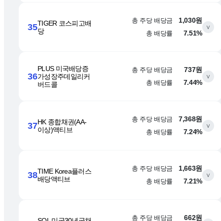
총 주당 배당금
1,030원
TIGER 코스피고배
35
∨
당
총 배당률
7.51%
PLUS 미국배당증
총 주당 배당금
737원
36
가성장주데일리커
∨
총 배당률
7.44%
버드콜
총 주당 배당금
7,368원
HK 종합채권(AA-
37
∨
이상)액티브
총 배당률
7.24%
총 주당 배당금
1,663원
TIME Korea플러스
38
∨
배당액티브
총 배당률
7.21%
총 주당 배당금
662원
SOL 미국30년국채