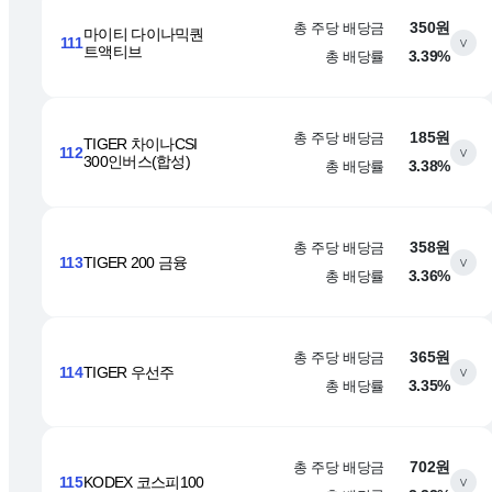
총 주당 배당금
350원
마이티 다이나믹퀀
111
∨
트액티브
총 배당률
3.39%
총 주당 배당금
185원
TIGER 차이나CSI
112
∨
300인버스(합성)
총 배당률
3.38%
총 주당 배당금
358원
113
TIGER 200 금융
∨
총 배당률
3.36%
총 주당 배당금
365원
114
TIGER 우선주
∨
총 배당률
3.35%
총 주당 배당금
702원
115
KODEX 코스피100
∨