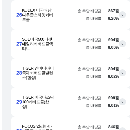
KODEX 미국배당
총 주당 배당금
867원
26
다우존스타겟커버
∨
총 배당률
8.20%
드콜
SOL 미국500타겟
총 주당 배당금
904원
27
데일리커버드콜액
∨
총 배당률
8.05%
티브
TIGER 엔비디아미
총 주당 배당금
804원
28
국채커버드콜밸런
∨
총 배당률
8.02%
스(합성)
TIGER 미국나스닥
총 주당 배당금
909원
29
100커버드콜(합
∨
총 배당률
8.01%
성)
FOCUS 알리바바
총 주당 배당금
846원