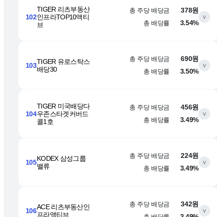
TIGER 리츠부동산
총 주당 배당금
378원
102
인프라TOP10액티
∨
총 배당률
3.54%
브
총 주당 배당금
690원
TIGER 유로스탁스
103
∨
배당30
총 배당률
3.50%
TIGER 미국배당다
총 주당 배당금
456원
104
우존스타겟커버드
∨
총 배당률
3.49%
콜1호
총 주당 배당금
224원
KODEX 삼성그룹
105
∨
밸류
총 배당률
3.49%
총 주당 배당금
342원
ACE 리츠부동산인
106
∨
프라액티브
총 배당률
3.49%