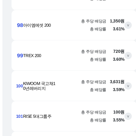
총 주당 배당금
1,350원
98
아이엠에셋 200
∨
총 배당률
3.61%
총 주당 배당금
720원
99
TREX 200
∨
총 배당률
3.60%
총 주당 배당금
3,631원
KIWOOM 국고채1
100
∨
0년레버리지
총 배당률
3.59%
총 주당 배당금
100원
101
RISE 5대그룹주
∨
총 배당률
3.55%