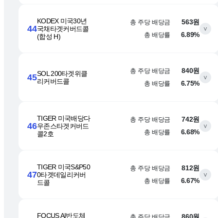
KODEX 미국30년
총 주당 배당금
563원
44
국채타겟커버드콜
∨
총 배당률
6.89%
(합성 H)
총 주당 배당금
840원
SOL 200타겟위클
45
∨
리커버드콜
총 배당률
6.75%
TIGER 미국배당다
총 주당 배당금
742원
46
우존스타겟커버드
∨
총 배당률
6.68%
콜2호
TIGER 미국S&P50
총 주당 배당금
812원
47
0타겟데일리커버
∨
총 배당률
6.67%
드콜
FOCUS AI반도체
총 주당 배당금
860원