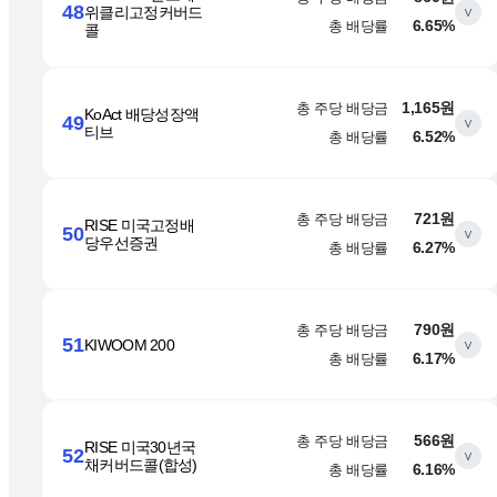
48
위클리고정커버드
∨
총 배당률
6.65%
콜
총 주당 배당금
1,165원
KoAct 배당성장액
49
∨
티브
총 배당률
6.52%
총 주당 배당금
721원
RISE 미국고정배
50
∨
당우선증권
총 배당률
6.27%
총 주당 배당금
790원
51
KIWOOM 200
∨
총 배당률
6.17%
총 주당 배당금
566원
RISE 미국30년국
52
∨
채커버드콜(합성)
총 배당률
6.16%