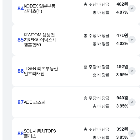
총 주당 배당금
482원
KODEX 일본부동
84
∨
산리츠(H)
총 배당률
4.07%
KIWOOM 삼성전
총 주당 배당금
471원
85
자&SK하이닉스채
∨
총 배당률
4.02%
권혼합50
총 주당 배당금
192원
TIGER 리츠부동산
86
∨
인프라채권
총 배당률
3.99%
총 주당 배당금
940원
87
ACE 코스피
∨
총 배당률
3.95%
총 주당 배당금
392원
SOL 자동차TOP3
88
∨
플러스
총 배당률
3.85%