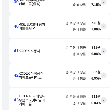
39
∨
커버드콜(합성)
총 배당률
7.15%
총 주당 배당금
540원
RISE 200고배당커
40
∨
버드콜ATM
총 배당률
7.06%
총 주당 배당금
713원
41
KODEX 자동차
∨
총 배당률
6.98%
총 주당 배당금
695원
KODEX 미국성장
42
∨
커버드콜액티브
총 배당률
6.95%
TIGER 미국배당다
총 주당 배당금
711원
43
우존스타겟데일리
∨
총 배당률
6.93%
커버드콜