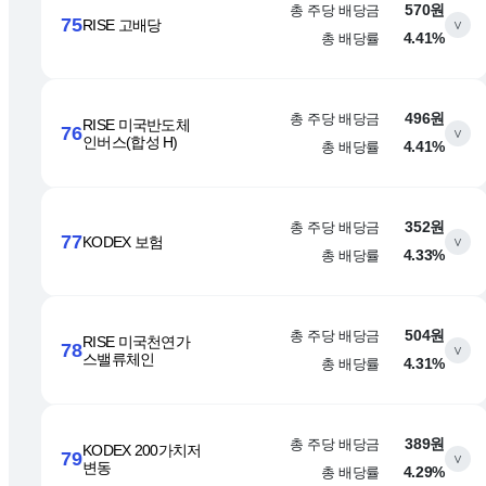
총 주당 배당금
570원
75
RISE 고배당
∨
총 배당률
4.41%
총 주당 배당금
496원
RISE 미국반도체
76
∨
인버스(합성 H)
총 배당률
4.41%
총 주당 배당금
352원
77
KODEX 보험
∨
총 배당률
4.33%
총 주당 배당금
504원
RISE 미국천연가
78
∨
스밸류체인
총 배당률
4.31%
총 주당 배당금
389원
KODEX 200가치저
79
∨
변동
총 배당률
4.29%