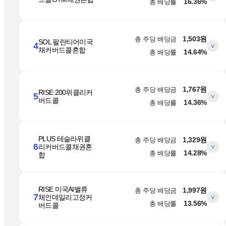
총 배당률
16.36%
총 주당 배당금
1,503원
SOL 팔란티어미국
4
∨
채커버드콜혼합
총 배당률
14.64%
총 주당 배당금
1,767원
RISE 200위클리커
5
∨
버드콜
총 배당률
14.36%
PLUS 테슬라위클
총 주당 배당금
1,329원
6
리커버드콜채권혼
∨
총 배당률
14.28%
합
RISE 미국AI밸류
총 주당 배당금
1,997원
7
체인데일리고정커
∨
총 배당률
13.56%
버드콜