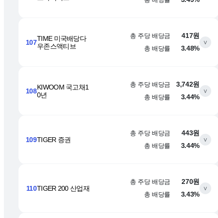
총 주당 배당금
417원
TIME 미국배당다
107
∨
우존스액티브
총 배당률
3.48%
총 주당 배당금
3,742원
KIWOOM 국고채1
108
∨
0년
총 배당률
3.44%
총 주당 배당금
443원
109
TIGER 증권
∨
총 배당률
3.44%
총 주당 배당금
270원
110
TIGER 200 산업재
∨
총 배당률
3.43%