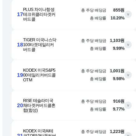
PLUS 차이나항셍
총 주당 배당금
855원
17
테크위클리타겟커
∨
총 배당률
10.20%
버드콜
TIGER 미국나스닥
총 주당 배당금
1,103원
18
100타겟데일리커
∨
총 배당률
9.99%
버드콜
KODEX 미국S&P5
총 주당 배당금
1,001원
19
00데일리커버드콜
∨
총 배당률
9.98%
OTM
RISE 테슬라미국
총 주당 배당금
916원
20
채타겟커버드콜혼
∨
총 배당률
9.77%
합(합성)
KODEX 미국AI테
총 주당 배당금
1,223원
21
크TOP10타겟커버
∨