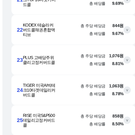
총 배당률
9.69%
드콜
KODEX 테슬라커
총 주당 배당금
844원
22
버드콜채권혼합액
∨
총 배당률
9.67%
티브
총 주당 배당금
1,076원
PLUS 고배당주위
23
∨
클리고정커버드콜
총 배당률
8.81%
TIGER 미국AI빅테
총 주당 배당금
1,063원
24
크10타겟데일리커
∨
총 배당률
8.78%
버드콜
RISE 미국S&P500
총 주당 배당금
858원
25
데일리고정커버드
∨
총 배당률
8.50%
콜