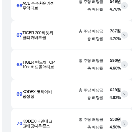
총 주당 배당금
549원
ACE 주주환원가치
66
∨
주액티브
총 배당률
4.78%
총 주당 배당금
787원
TIGER 200타겟위
67
∨
클리커버드콜
총 배당률
4.70%
총 주당 배당금
590원
TIGER 반도체TOP
68
∨
10커버드콜액티브
총 배당률
4.68%
총 주당 배당금
629원
KODEX 코리아배
69
∨
당성장
총 배당률
4.62%
총 주당 배당금
553원
KODEX 대만테크
70
∨
고배당다우존스
총 배당률
4.58%