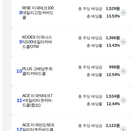
RISE 미국테크100
총 주당 배당금
1,529원
8
데일리고정커버드
∨
총 배당률
13.53%
콜
KODEX 미국나스
총 주당 배당금
1,366원
9
닥100데일리커버
∨
총 배당률
13.43%
드콜OTM
총 주당 배당금
998원
PLUS 고배당주위
10
∨
클리커버드콜
총 배당률
12.54%
ACE 미국빅테크7
총 주당 배당금
1,534원
11
+데일리타겟커버
∨
총 배당률
12.44%
드콜(합성)
ACE 미국반도체데
총 주당 배당금
2,122원
12
일리타겟커버드콜
∨