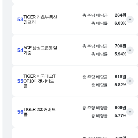
총 주당 배당금
264원
TIGER 리츠부동산
53
∨
인프라
총 배당률
6.03%
총 주당 배당금
700원
ACE 삼성그룹동일
54
∨
가중
총 배당률
5.94%
TIGER 미국테크T
총 주당 배당금
918원
55
OP10타겟커버드
∨
총 배당률
5.82%
콜
총 주당 배당금
608원
TIGER 200커버드
56
∨
콜
총 배당률
5.77%