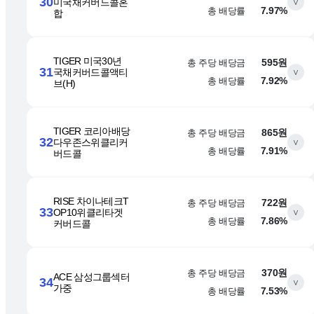
30
미국채커버드콜혼
∨
총 배당률
7.97%
합
TIGER 미국30년
총 주당 배당금
595원
31
국채커버드콜액티
∨
총 배당률
7.92%
브(H)
TIGER 코리아배당
총 주당 배당금
865원
32
다우존스위클리커
∨
총 배당률
7.91%
버드콜
RISE 차이나테크T
총 주당 배당금
722원
33
OP10위클리타겟
∨
총 배당률
7.86%
커버드콜
총 주당 배당금
370원
ACE 삼성그룹섹터
34
∨
가중
총 배당률
7.53%