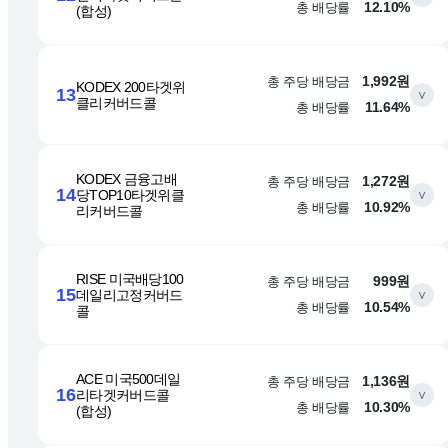
총 배당률
12.10%
(합성)
총 주당 배당금
1,992원
KODEX 200타겟위
13
∨
클리커버드콜
총 배당률
11.64%
KODEX 금융고배
총 주당 배당금
1,272원
14
당TOP10타겟위클
∨
총 배당률
10.92%
리커버드콜
RISE 미국배당100
총 주당 배당금
999원
15
데일리고정커버드
∨
총 배당률
10.54%
콜
ACE 미국500데일
총 주당 배당금
1,136원
16
리타겟커버드콜
∨
총 배당률
10.30%
(합성)