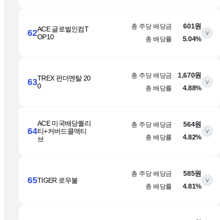
총 주당 배당금
601원
ACE 글로벌인컴T
62
∨
OP10
총 배당률
5.04%
총 주당 배당금
1,670원
TREX 펀더멘탈 20
63
∨
0
총 배당률
4.88%
ACE 미국배당퀄리
총 주당 배당금
564원
64
티+커버드콜액티
∨
총 배당률
4.82%
브
총 주당 배당금
585원
65
TIGER 로우볼
∨
총 배당률
4.81%