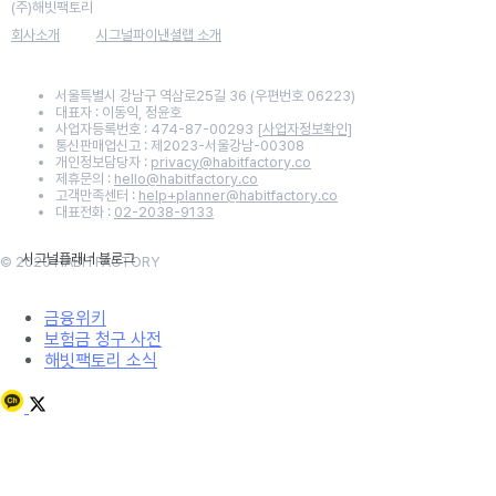
(주)해빗팩토리
회사소개
시그널파이낸셜랩 소개
서울특별시 강남구 역삼로25길 36 (우편번호 06223)
대표자 : 이동익, 정윤호
사업자등록번호 : 474-87-00293
[사업자정보확인]
통신판매업신고 : 제2023-서울강남-00308
개인정보담당자 :
privacy@habitfactory.co
제휴문의 :
hello@habitfactory.co
고객만족센터 :
help+planner@habitfactory.co
대표전화 :
02-2038-9133
© 2020 HABITFACTORY
금융위키
보험금 청구 사전
해빗팩토리 소식