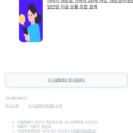
아버지 대장암 가족력 28세 여성, 대장점막내
일반암 지급 상품 조합 설계
시그널플래너 앱 다운로드
(주)해빗팩토리
회사소개
시그널파이낸셜랩 소개
서울특별시 강남구 역삼로25길 36 (우편번호 06223)
대표자 : 이동익, 정윤호
사업자등록번호 : 474-87-00293
[사업자정보확인]