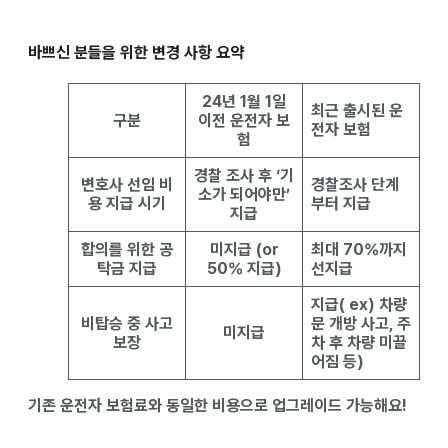
바쁘신 분들을 위한 변경 사항 요약
24년 1월 1일
최근 출시된 운
구분
이전 운전자 보
전자 보험
험
경찰 조사 후 ‘기
변호사 선임 비
경찰조사 단계
소가 되어야만’
용 지급 시기
부터 지급
지급
합의를 위한 공
미지급 (or
최대 70%까지
탁금 지급
50% 지급)
선지급
지급( ex) 차량
비탑승 중 사고
문 개방 사고, 주
미지급
보장
차 후 차량 미끌
어짐 등)
기존 운전자 보험료와 동일한 비용으로 업그레이드 가능해요!