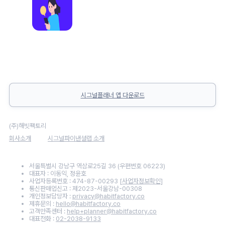
시그널플래너 앱 다운로드
(주)해빗팩토리
회사소개
시그널파이낸셜랩 소개
서울특별시 강남구 역삼로25길 36 (우편번호 06223)
대표자 : 이동익, 정윤호
사업자등록번호 : 474-87-00293
[사업자정보확인]
통신판매업신고 : 제2023-서울강남-00308
개인정보담당자 :
privacy@habitfactory.co
제휴문의 :
hello@habitfactory.co
고객만족센터 :
help+planner@habitfactory.co
대표전화 :
02-2038-9133