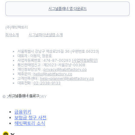
시그널플래너 앱 다운로드
(주)해빗팩토리
회사소개
시그널파이낸셜랩 소개
서울특별시 강남구 역삼로25길 36 (우편번호 06223)
대표자 : 이동익, 정윤호
사업자등록번호 : 474-87-00293
[사업자정보확인]
통신판매업신고 : 제2023-서울강남-00308
개인정보담당자 :
privacy@habitfactory.co
제휴문의 :
hello@habitfactory.co
고객만족센터 :
help+planner@habitfactory.co
대표전화 :
02-2038-9133
© 2020 HABITFACTORY
금융위키
보험금 청구 사전
해빗팩토리 소식