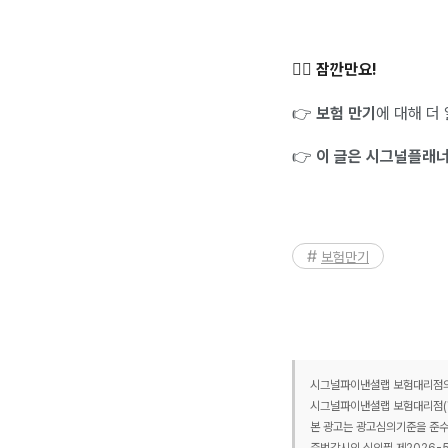
✋🏻 잠깐만요!
👉
보험 만기
에 대해 더
👉
이 글은 시그널플래너 
보험만기
시그널파이낸셜랩 보험대리점의 
시그널파이낸셜랩 보험대리점(협회
본 광고는 광고심의기준을 준수
준법감시인 심의필 제2026-5466