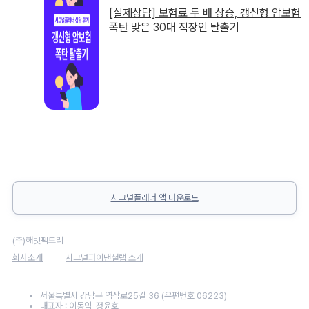
[실제상담] 보험료 두 배 상승, 갱신형 암보험
폭탄 맞은 30대 직장인 탈출기
시그널플래너 앱 다운로드
(주)해빗팩토리
회사소개
시그널파이낸셜랩 소개
서울특별시 강남구 역삼로25길 36 (우편번호 06223)
대표자 : 이동익, 정윤호