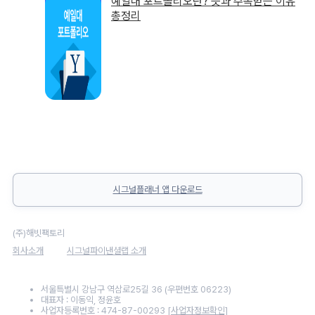
예일대 포트폴리오란? 뜻과 주목받는 이유
총정리
시그널플래너 앱 다운로드
(주)해빗팩토리
회사소개
시그널파이낸셜랩 소개
서울특별시 강남구 역삼로25길 36 (우편번호 06223)
대표자 : 이동익, 정윤호
사업자등록번호 : 474-87-00293
[사업자정보확인]