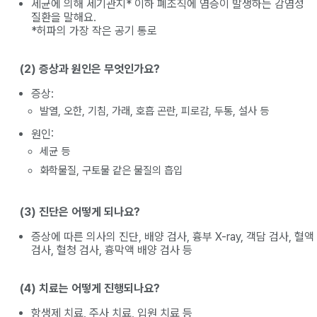
세균에 의해 세기관지* 이하 폐조직에 염증이 발생하는 감염성
질환을 말해요.
*허파의 가장 작은 공기 통로
(2) 증상과 원인은 무엇인가요?
증상:
발열, 오한, 기침, 가래, 호흡 곤란, 피로감, 두통, 설사 등
원인:
세균 등
화학물질, 구토물 같은 물질의 흡입
(3) 진단은 어떻게 되나요?
증상에 따른 의사의 진단, 배양 검사, 흉부 X-ray, 객담 검사, 혈액
검사, 혈청 검사, 흉막액 배양 검사 등
(4) 치료는 어떻게 진행되나요?
항생제 치료, 주사 치료, 입원 치료 등