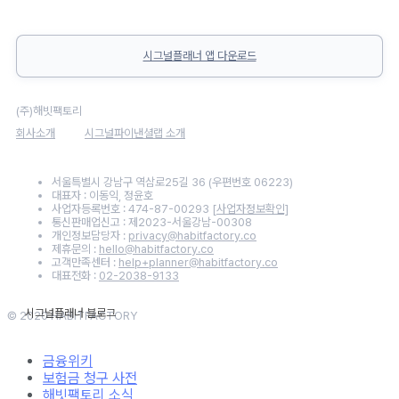
시그널플래너 앱 다운로드
(주)해빗팩토리
회사소개
시그널파이낸셜랩 소개
서울특별시 강남구 역삼로25길 36 (우편번호 06223)
대표자 : 이동익, 정윤호
사업자등록번호 : 474-87-00293
[사업자정보확인]
통신판매업신고 : 제2023-서울강남-00308
개인정보담당자 :
privacy@habitfactory.co
제휴문의 :
hello@habitfactory.co
고객만족센터 :
help+planner@habitfactory.co
대표전화 :
02-2038-9133
© 2020 HABITFACTORY
금융위키
보험금 청구 사전
해빗팩토리 소식