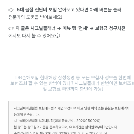
👉
5대 골절 진단비 보험
알아보고 있다면 아래 버튼을 눌러
전문가의 도움을 받아보세요!
👉
이 글은 시그널플래너 → 메뉴 탭 ‘전체’ → 보험금 청구사전
에서도 다시 볼 수 있어요🙂
DB손해보험 현대해상 삼성생명 등 모든 보험사 정보를 한번에
보험조회 할 수 있는 방법이 있다? 시그널플래너 한번이면 보험조
및 보험료 확인까지 한번에 가능!
시그널파이낸셜랩 보험대리점의 개인 의견이며 이로 인한 이익 또는 손실은 보험계약자
등에게 귀속됩니다.
시그널파이낸셜랩 보험대리점(협회 등록번호 : 2020050020)
본 광고는 광고심의기준을 준수하였으며, 유효기간은 심의일로부터 1년입니다.
준법감시인 심의필 제2026-11602호(2026. 3. 6 ~ 2027. 3. 5)