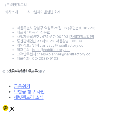
(주)해빗팩토리
회사소개
시그널파이낸셜랩 소개
서울특별시 강남구 역삼로25길 36 (우편번호 06223)
대표자 : 이동익, 정윤호
사업자등록번호 : 474-87-00293
[사업자정보확인]
통신판매업신고 : 제2023-서울강남-00308
개인정보담당자 :
privacy@habitfactory.co
제휴문의 :
hello@habitfactory.co
고객만족센터 :
help+planner@habitfactory.co
대표전화 :
02-2038-9133
© 2020 HABITFACTORY
금융위키
보험금 청구 사전
해빗팩토리 소식