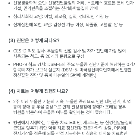
신경생물학적 요인: 신경전달물질의 저하, 스트레스 호르몬 분비 인자
가설, 면역반응을 조절하는 신경화학물질의 장애
심리사회적 요인: 이별, 외로움, 실직, 경제적인 걱정 등
신체질환에 의한 요인: 갑상선 기능 이상, 뇌졸중, 고혈압, 암 등
(3) 진단은 어떻게 되나요?
CES-D 척도 검사: 우울증의 선별 검사 및 자가 진단에 가장 많이
사용되는 척도. 총 20개의 문항으로 구성.
PHQ-9 척도 검사: DSM-5의 주요 우울증 진단기준에 해당하는 0가
항목의 자가 보고식 설문지 (DSM-5: 미국정신의학협회에서 발행한
정신질환 진단 및 통계 메뉴얼의 5번째 개정판.)
(4) 치료는 어떻게 진행되나요?
2주 이상 우울한 기분의 지속, 우울한 증상으로 인한 대인관계, 학업
등의 장애 등 우울 증상으로 인해 일상생활에 장애가 초래될 경우
병원을 방문하여 우울증 여부를 확인하는 것이 좋습니다.
병원에서 시행하는 우울증 치료 도파민, 세로토닌 등 신경전달물질의
균형을 맞추기 위한 약물 치료 정신건강 전문가와의 상담, 머리에
전자기장을 적용해 뇌를 간접 자극하는 비침습적 비약물 치료법인