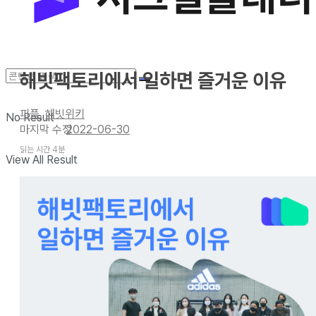
해빗팩토리에서 일하면 즐거운 이유
피플
,
해빗위키
No Result
2022-06-30
읽는 시간 4분
View All Result