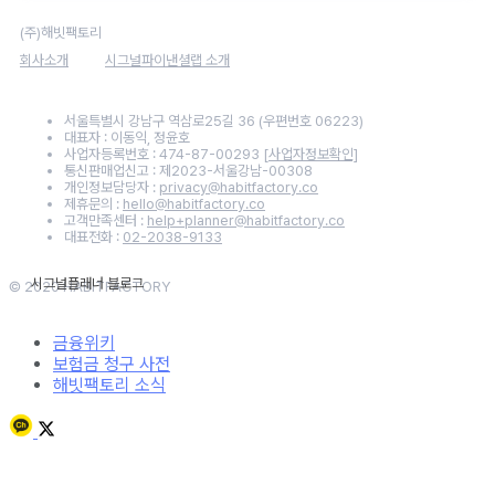
(주)해빗팩토리
회사소개
시그널파이낸셜랩 소개
서울특별시 강남구 역삼로25길 36 (우편번호 06223)
대표자 : 이동익, 정윤호
사업자등록번호 : 474-87-00293
[사업자정보확인]
통신판매업신고 : 제2023-서울강남-00308
개인정보담당자 :
privacy@habitfactory.co
제휴문의 :
hello@habitfactory.co
고객만족센터 :
help+planner@habitfactory.co
대표전화 :
02-2038-9133
© 2020 HABITFACTORY
금융위키
보험금 청구 사전
해빗팩토리 소식