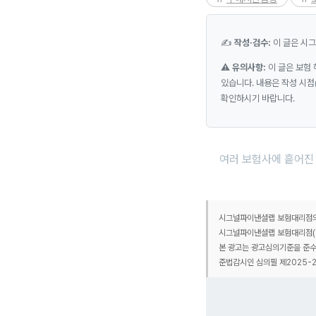
✍️
작성·검수:
이 글은 시
⚠️
유의사항:
이 글은 보험
있습니다. 내용은 작성 시점
확인하시기 바랍니다.
여러 보험사에 흩어진 
시그널파이낸셜랩 보험대리점의 
시그널파이낸셜랩 보험대리점(협회
본 광고는 광고심의기준을 준수
준법감시인 심의필 제2025-2960