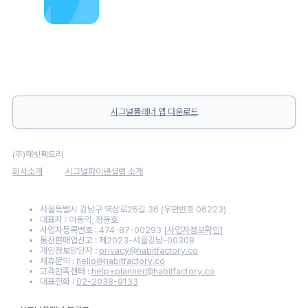
시그널플래너 앱 다운로드
(주)해빗팩토리
회사소개
시그널파이낸셜랩 소개
서울특별시 강남구 역삼로25길 36 (우편번호 06223)
대표자 : 이동익, 정윤호
사업자등록번호 : 474-87-00293
[사업자정보확인]
통신판매업신고 : 제2023-서울강남-00308
개인정보담당자 :
privacy@habitfactory.co
제휴문의 :
hello@habitfactory.co
고객만족센터 :
help+planner@habitfactory.co
대표전화 :
02-2038-9133