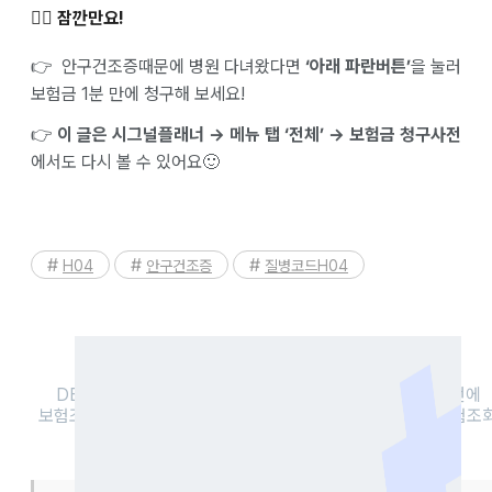
✋🏻 잠깐만요!
👉 안구건조증때문에 병원 다녀왔다면
‘아래 파란버튼’
을 눌러
보험금 1분 만에 청구해 보세요!
👉
이 글은 시그널플래너 → 메뉴 탭 ‘전체’ → 보험금 청구사전
에서도 다시 볼 수 있어요🙂
H04
안구건조증
질병코드H04
DB손해보험 현대해상 삼성생명 등 모든 보험사 정보를 한번에
보험조회 할 수 있는 방법이 있다? 시그널플래너 한번이면 보험조
및 보험료 확인까지 한번에 가능!