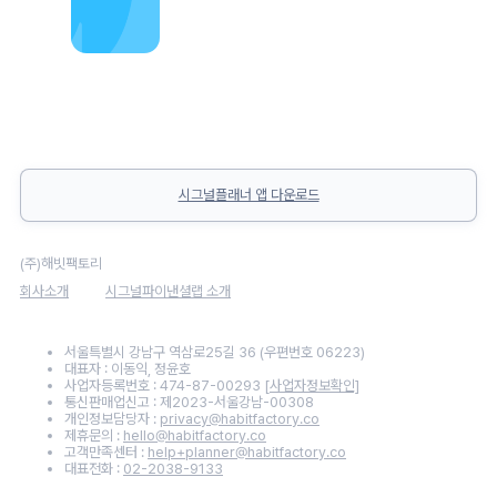
시그널플래너 앱 다운로드
(주)해빗팩토리
회사소개
시그널파이낸셜랩 소개
서울특별시 강남구 역삼로25길 36 (우편번호 06223)
대표자 : 이동익, 정윤호
사업자등록번호 : 474-87-00293
[사업자정보확인]
통신판매업신고 : 제2023-서울강남-00308
개인정보담당자 :
privacy@habitfactory.co
제휴문의 :
hello@habitfactory.co
고객만족센터 :
help+planner@habitfactory.co
대표전화 :
02-2038-9133