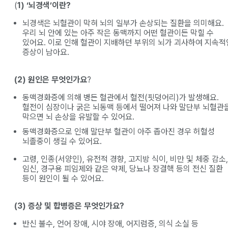
(
1) ‘뇌경색’이란?
뇌경색은 뇌혈관이 막혀 뇌의 일부가 손상되는 질환을 의미해요.
우리 뇌 안에 있는 아주 작은 동맥까지 어떤 혈관이든 막힐 수
있어요. 이로 인해 혈관이 지배하던 부위의 뇌가 괴사하여 지속적
증상이 남아요.
(2) 원인은 무엇인가요
?
동맥경화증에 의해 병든 혈관에서 혈전(핏덩어리)가 발생해요.
혈전이 심장이나 굵은 뇌동맥 등에서 떨어져 나와 말단부 뇌혈관
막으면 뇌 손상을 유발할 수 있어요.
동맥경화증으로 인해 말단부 혈관이 아주 좁아진 경우 허혈성
뇌졸중이 생길 수 있어요.
고령, 인종(서양인), 유전적 경향, 고지방 식이, 비만 및 체중 감소,
임신, 경구용 피임제와 같은 약제, 당뇨나 장결핵 등의 전신 질환
등이 원인이 될 수 있어요.
(3) 증상 및 합병증은 무엇인가요?
반신 불수, 언어 장애, 시야 장애, 어지럼증, 의식 소실 등