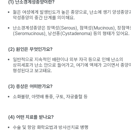
(1) 난소경계성종양이란?
젊은 여성에게 발생빈도가 높은 종양으로, 난소에 생기 양성종양
악성종양의 중간 단계를 의미해요.
난소경계성종양은 장액성(Serous), 점액성(Mucinous), 장점액
(Seromucinous), 낭선종(Cystadenoma) 등의 형태가 있어요.
(2) 원인은 무엇인가요?
일반적으로 지속적인 배란이나 외부 자극 등으로 인해 난소의
상피세포가 난소 안으로 들어가고, 여기에 액체가 고이면서 종양
형성된다고 보고돼요.
(3) 증상은 어떠한가요?
소화불량, 아랫배 통중, 구토, 자궁출혈 등
(4) 어떤 치료를 받나요?
수술 및 항암 화학요법과 방사선치료 병행