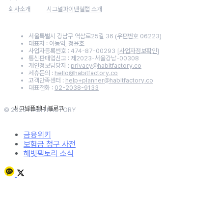
회사소개
시그널파이낸셜랩 소개
서울특별시 강남구 역삼로25길 36 (우편번호 06223)
대표자 : 이동익, 정윤호
사업자등록번호 : 474-87-00293
[사업자정보확인]
통신판매업신고 : 제2023-서울강남-00308
개인정보담당자 :
privacy@habitfactory.co
제휴문의 :
hello@habitfactory.co
고객만족센터 :
help+planner@habitfactory.co
대표전화 :
02-2038-9133
© 2020 HABITFACTORY
금융위키
보험금 청구 사전
해빗팩토리 소식